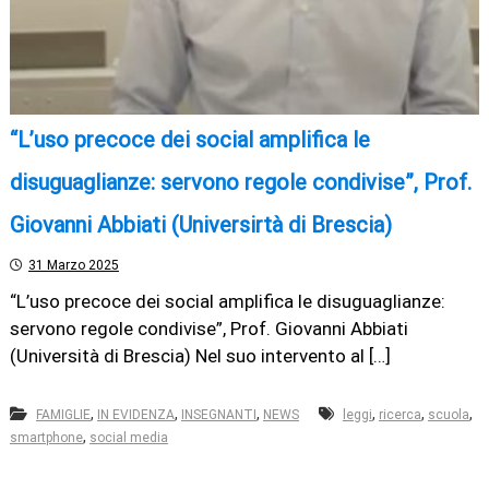
“L’uso precoce dei social amplifica le
disuguaglianze: servono regole condivise”, Prof.
Giovanni Abbiati (Universirtà di Brescia)
31 Marzo 2025
“L’uso precoce dei social amplifica le disuguaglianze:
servono regole condivise”, Prof. Giovanni Abbiati
(Università di Brescia) Nel suo intervento al […]
,
,
,
,
,
,
FAMIGLIE
IN EVIDENZA
INSEGNANTI
NEWS
leggi
ricerca
scuola
,
smartphone
social media