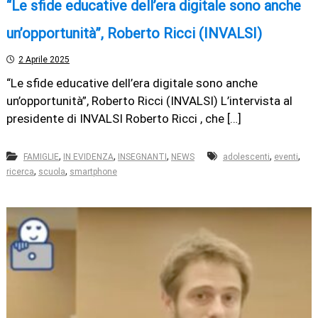
“Le sfide educative dell’era digitale sono anche
un’opportunità”, Roberto Ricci (INVALSI)
2 Aprile 2025
“Le sfide educative dell’era digitale sono anche
un’opportunità”, Roberto Ricci (INVALSI) L’intervista al
presidente di INVALSI Roberto Ricci , che […]
,
,
,
,
,
FAMIGLIE
IN EVIDENZA
INSEGNANTI
NEWS
adolescenti
eventi
,
,
ricerca
scuola
smartphone