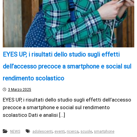
EYES UP, i risultati dello studio sugli effetti
dell’accesso precoce a smartphone e social sul
rendimento scolastico
3 Marzo 2025
EYES UP, i risultati dello studio sugli effetti dell’accesso
precoce a smartphone e social sul rendimento
scolastico Dati e analisi […]
,
,
,
,
NEWS
adolescenti
eventi
ricerca
scuole
smartphone