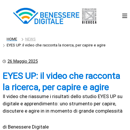
S
a
l
t
a
a
l
HOME
NEWS
c
EYES UP: il video che racconta la ricerca, per capire e agire
o
n
26 Maggio 2025
t
e
EYES UP: il video che racconta
n
u
la ricerca
, per capire e agire
t
o
Il video che riassume i risultati dello studio EYES UP su
digitale e apprendimento: uno strumento per capire,
discutere e agire in in momento di grande complessità
di Benessere Digitale