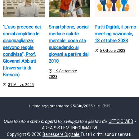
a
z
i
“L’uso precoce dei
Smartphone, social
Patti Digitali, il primo
social amplifica le
media e salute
meeting nazionale,
o
disuguaglianze:
mentale: cosa sta
13 ottobre 2023
servono regole
succedendo ai
n
5 Ottobre 2023
condivise”, Prof.
giovani a partire dal
e
Giovanni Abbiati
2010
(Universirtà di
19 Settembre
a
Brescia)
2023
r
31 Marzo 2025
t
Ultimo aggiornamento 25/Giu/2025 alle 17:32
i
c
Questo sito è stato progettato, sviluppato e gestito da
UFFICIO WEB
-
AREA SISTEMI INFORMATIVI
o
Copyright © 2026
Benessere Digitale
Tutti i diritti sono riservati.