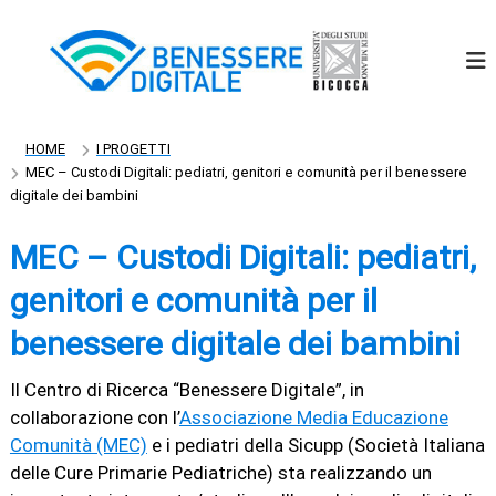
S
a
l
t
a
a
l
HOME
I PROGETTI
c
MEC – Custodi Digitali: pediatri, genitori e comunità per il benessere
o
digitale dei bambini
n
t
MEC – Custodi Digitali: pediatri,
e
n
genitori e comunità per il
u
benessere digitale dei bambini
t
o
Il Centro di Ricerca “Benessere Digitale”, in
collaborazione con l’
Associazione Media Educazione
Comunità (MEC)
e i pediatri della Sicupp (Società Italiana
delle Cure Primarie Pediatriche) sta realizzando un