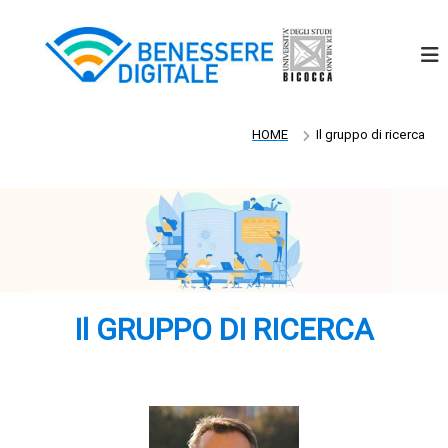
S
a
l
t
a
a
l
HOME
Il gruppo di ricerca
c
o
n
t
e
n
u
t
Il GRUPPO DI RICERCA
o