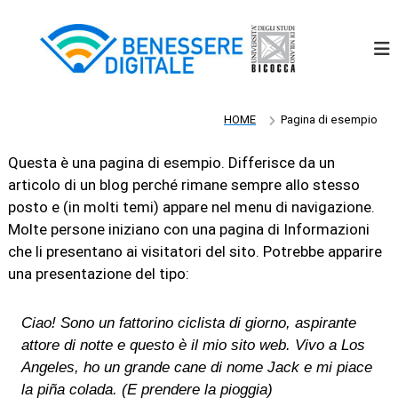
S
a
l
t
a
a
l
HOME
Pagina di esempio
c
o
Questa è una pagina di esempio. Differisce da un
n
articolo di un blog perché rimane sempre allo stesso
t
posto e (in molti temi) appare nel menu di navigazione.
e
Molte persone iniziano con una pagina di Informazioni
n
che li presentano ai visitatori del sito. Potrebbe apparire
u
t
una presentazione del tipo:
o
Ciao! Sono un fattorino ciclista di giorno, aspirante
attore di notte e questo è il mio sito web. Vivo a Los
Angeles, ho un grande cane di nome Jack e mi piace
la piña colada. (E prendere la pioggia)